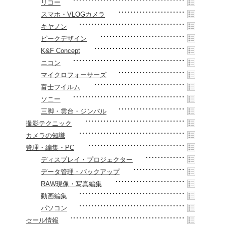
リコー
スマホ・VLOGカメラ
キヤノン
ピークデザイン
K&F Concept
ニコン
マイクロフォーサーズ
富士フイルム
ソニー
三脚・雲台・ジンバル
撮影テクニック
カメラの知識
管理・編集・PC
ディスプレイ・プロジェクター
データ管理・バックアップ
RAW現像・写真編集
動画編集
パソコン
セール情報