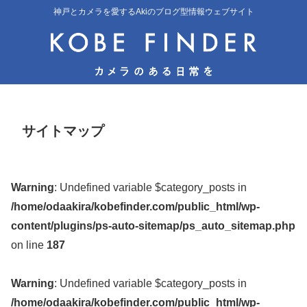
神戸とカメラを愛するAkiのブログ型情報ウェブサイト
サイトマップ
Warning
: Undefined variable $category_posts in
/home/odaakira/kobefinder.com/public_html/wp-
content/plugins/ps-auto-sitemap/ps_auto_sitemap.php
on line
187
Warning
: Undefined variable $category_posts in
/home/odaakira/kobefinder.com/public_html/wp-