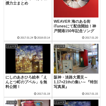
撲力士まとめ
WEAVER 海のある街
iTunesにて配信開始！神
戸開港150年記念ソング
2017.01.24
2018.03.14
2017.01.20
ニュース
ニュース
にしのあきひろ絵本「え
阪神・淡路大震災～
んとつ町のプペル」を無
1.17×21thの集い～『特別
料公開！
写真展』
2017.01.19
2017.01.15
ニュース
ニュース