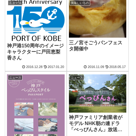
ニュース
美味しいもの
三ノ宮そごうパンフェス
神戸港150周年のイメージ
タ開催中
キャラクターに戸田恵梨
香さん
2016.12.28
2017.01.20
2016.11.09
2018.05.17
ニュース
ニュース
神戸ファミリア創業者が
モデル NHK朝の連ドラ
「べっぴんさん」放送開
始！