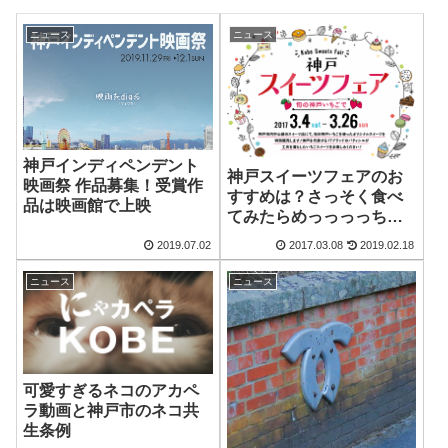
ニュース
ニュース
神戸インディペンデント
神戸スイーツフェアのお
映画祭 作品募集！受賞作
すすめは？さっそく食べ
品は映画館で上映
てみたらめっっっっちゃ
美味しかった！
2019.07.02
2017.03.08
2019.02.18
ニュース
ニュース
可愛すぎるネコのアカペ
ラ動画と神戸市のネコ共
生条例