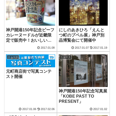
神戸開港150年記念ビーフ
にしのあきひろ「えんと
カレーヌードルが近畿限
つ町のプペル展」神戸別
定で販売中！おいしいで
品博覧会にて開催中
す
2017.01.08
2017.01.07
2017.01.19
ニュース
ニュース
元町商店街で写真コンテ
スト開催
神戸開港150年記念写真展
「KOBE PAST TO
PRESENT」
2017.01.06
2017.02.06
2017.01.02