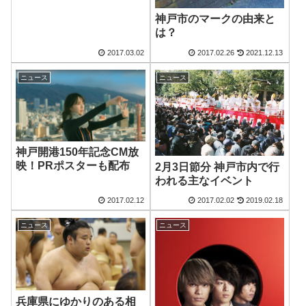
神戸市のマークの由来と
は？
2017.03.02
2017.02.26
2021.12.13
ニュース
ニュース
神戸開港150年記念CM放
映！PRポスターも配布
2月3日節分 神戸市内で行
われる主なイベント
2017.02.12
2017.02.02
2019.02.18
ニュース
ニュース
兵庫県にゆかりのある相