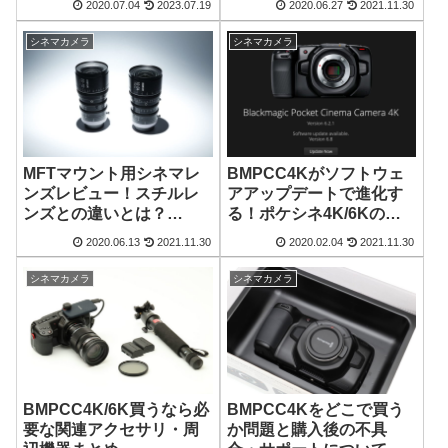
2020.07.04
2023.07.19
2020.06.27
2021.11.30
シネマカメラ
シネマカメラ
MFTマウント用シネマレ
BMPCC4Kがソフトウェ
ンズレビュー！スチルレ
アアップデートで進化す
ンズとの違いとは？
る！ポケシネ4K/6Kの起
【DZOFilm】
動時間が早くなりました
2020.06.13
2021.11.30
2020.02.04
2021.11.30
シネマカメラ
シネマカメラ
BMPCC4Kをどこで買う
BMPCC4K/6K買うなら必
か問題と購入後の不具
要な関連アクセサリ・周