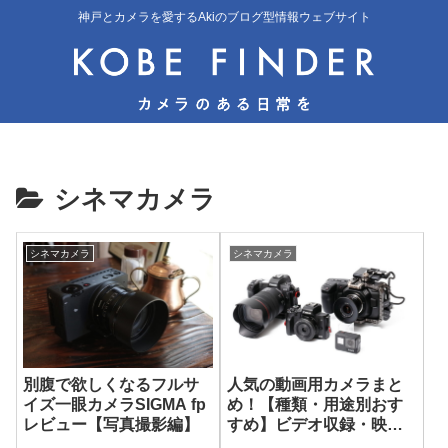
神戸とカメラを愛するAkiのブログ型情報ウェブサイト
シネマカメラ
シネマカメラ
シネマカメラ
別腹で欲しくなるフルサ
人気の動画用カメラまと
イズ一眼カメラSIGMA fp
め！【種類・用途別おす
レビュー【写真撮影編】
すめ】ビデオ収録・映像
制作する人必見