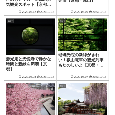
光旅【京都・嵐山】
気観光スポット【京都・
伏見】
2022.05.12
2023.10.16
2022.05.09
2023.10.16
旅行
旅行
瑠璃光院の新緑がきれ
源光庵と光悦寺で静かな
い！叡山電車の観光列車
時間と新緑を満喫【京
もたのしいよ【京都・八
都】
瀬】
2022.05.08
2023.10.16
2022.05.07
2023.10.16
旅行
旅行