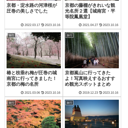
京都・淀水路の河津桜が
京都の藤棚がきれいな観
圧巻の美しさでした
光名所２選【城南宮・平
等院鳳凰堂】
2022.03.17
2023.10.16
2021.04.27
2023.10.16
旅行
旅行
椿と枝垂れ梅が圧巻の城
京都嵐山に行ってきた
南宮に行ってきました！
よ！写真映えするおすす
京都の梅の名所
め観光スポットまとめ
2021.03.06
2023.10.16
2019.12.23
2023.10.16
旅行
旅行