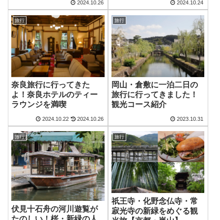
2024.10.26
2024.10.24
旅行
旅行
奈良旅行に行ってきた
岡山・倉敷に一泊二日の
よ！奈良ホテルのティー
旅行に行ってきました！
ラウンジを満喫
観光コース紹介
2024.10.22
2024.10.26
2023.10.31
旅行
旅行
祇王寺・化野念仏寺・常
伏見十石舟の河川遊覧が
寂光寺の新緑をめぐる観
たのしい！桜・新緑の人