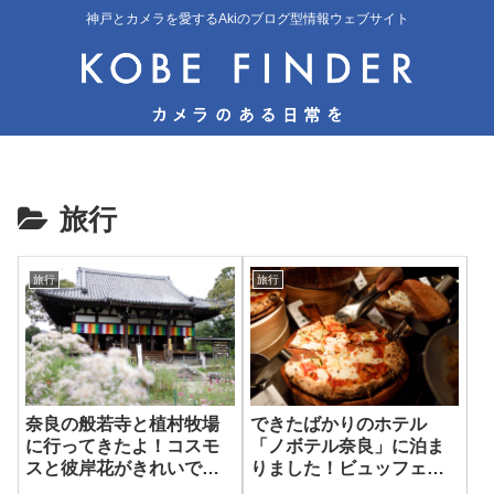
神戸とカメラを愛するAkiのブログ型情報ウェブサイト
旅行
旅行
旅行
奈良の般若寺と植村牧場
できたばかりのホテル
に行ってきたよ！コスモ
「ノボテル奈良」に泊ま
スと彼岸花がきれいでし
りました！ビュッフェの
た
焼きたてピザがおいしい