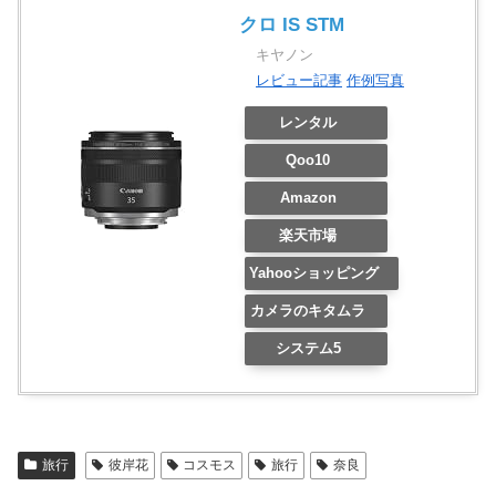
クロ IS STM
キヤノン
レビュー記事
作例写真
レンタル
Qoo10
Amazon
楽天市場
Yahooショッピング
カメラのキタムラ
システム5
旅行
彼岸花
コスモス
旅行
奈良