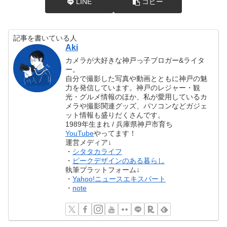
LINE
コピー
記事を書いている人
Aki
カメラが大好きな神戸っ子ブロガー&ライタ
ー。
自分で撮影した写真や動画とともに神戸の魅
力を発信しています。神戸のレジャー・観
光・グルメ情報のほか、私が愛用しているカ
メラや撮影関連グッズ、パソコンなどガジェ
ット情報も盛りだくさんです。
1989年生まれ / 兵庫県神戸市育ち
YouTube
やってます！
運営メディア↓
・
シタタカライフ
・
ピークデザインのある暮らし
執筆プラットフォーム↓
・
Yahoo!ニュースエキスパート
・
note