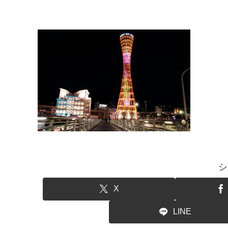
シ
X
LINE