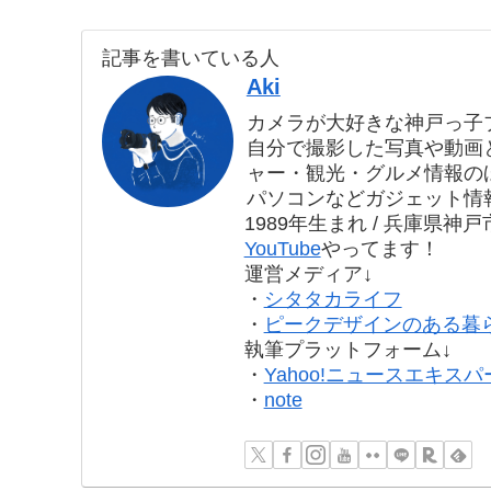
記事を書いている人
Aki
カメラが大好きな神戸っ子
自分で撮影した写真や動画
ャー・観光・グルメ情報の
パソコンなどガジェット情
1989年生まれ / 兵庫県神
YouTube
やってます！
運営メディア↓
・
シタタカライフ
・
ピークデザインのある暮
執筆プラットフォーム↓
・
Yahoo!ニュースエキスパ
・
note