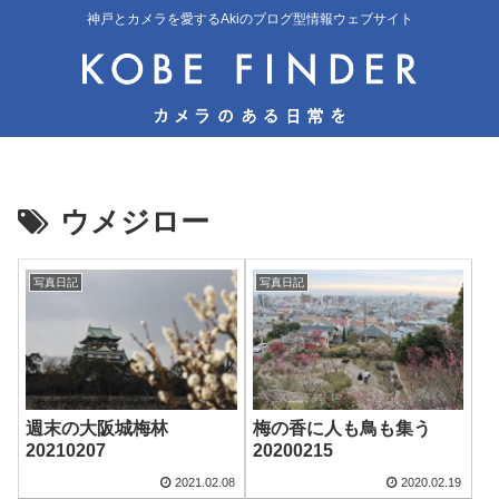
神戸とカメラを愛するAkiのブログ型情報ウェブサイト
ウメジロー
写真日記
写真日記
週末の大阪城梅林
梅の香に人も鳥も集う
20210207
20200215
2021.02.08
2020.02.19