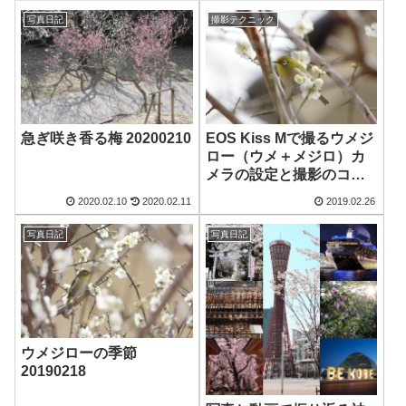
写真日記
撮影テクニック
急ぎ咲き香る梅 20200210
EOS Kiss Mで撮るウメジ
ロー（ウメ＋メジロ）カ
メラの設定と撮影のコツ
など
2020.02.10
2020.02.11
2019.02.26
写真日記
写真日記
ウメジローの季節
20190218