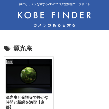
神戸とカメラを愛するAkiのブログ型情報ウェブサイト
源光庵
旅行
源光庵と光悦寺で静かな
時間と新緑を満喫【京
都】