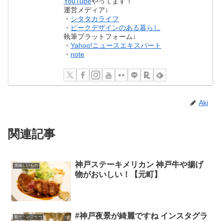
YouTube
やってます！
運営メディア↓
・
シタタカライフ
・
ピークデザインのある暮らし
執筆プラットフォーム↓
・
Yahoo!ニュースエキスパート
・
note
Aki
関連記事
神戸ステーキメリカン 神戸牛や揚げ
美味しいもの
物がおいしい！【元町】
#神戸夜景が綺麗ですね インスタグラ
観光・レジャー