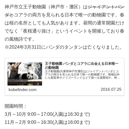
神戸市立王子動物園（神戸市・灘区）は
ジャイアントパン
ダと
コアラの両方を見られる日本で唯一の動物園です。春
は桜の名所としても人気があります。昼間の通常開園だけ
でなく「夜桜通り抜け」というイベントを開催しており春
の風物詩です。
※2024年3月31日にパンダのタンタンは亡くなりました。
王子動物園 パンダとコアラに出会える日本唯一
の動物園
王子動物園(兵庫県神戸市灘区)はジャイアントパンダとコ
アラの両方を見られる日本で唯一の動物園です。動物以外
にも観覧車やメリゴーランドなどで遊べる遊園地や、神戸
で最大規模の異人館「ハンター住宅」（館内公開は4・5・
10月）もあります。春は桜の花が美しく咲くことから花見
のスポットとしても人気。
2016.07.25
kobefinder.com
開園時間：
3月～10月 9:00～17:00(入園は16:30まで)
11月～2月 9:00～16:30(入園は16:00まで)