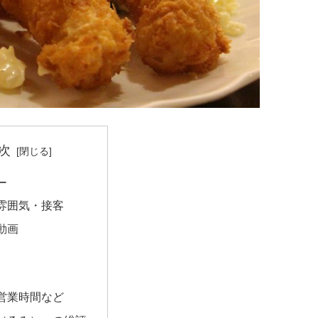
次
ー
雰囲気・接客
動画
営業時間など