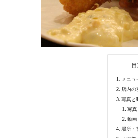
目
メニュ
店内の
写真と
写真
動画
場所・