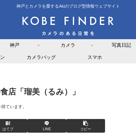
神戸とカメラを愛するAkiのブログ型情報ウェブサイト
神戸
カメラ
写真日記
ン
カメラバッグ
スマホ
食店「瑠美（るみ）」
を得ています。
はてブ
LINE
コピー