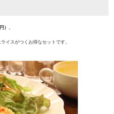
0円）
。
はライスがつくお得なセットです。
。