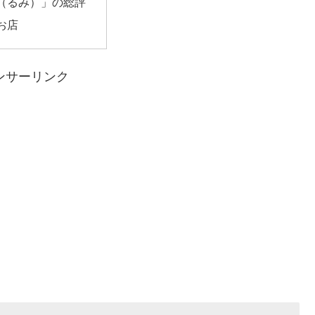
（るみ）」の総評
お店
ンサーリンク