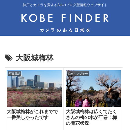
神戸とカメラを愛するAkiのブログ型情報ウェブサイト
大阪城梅林
写真日記
観光・レジャー
大阪城梅林がこれまでで
大阪城梅林は広くてたく
一番美しかったです
さんの梅の木が圧巻！梅
の開花状況