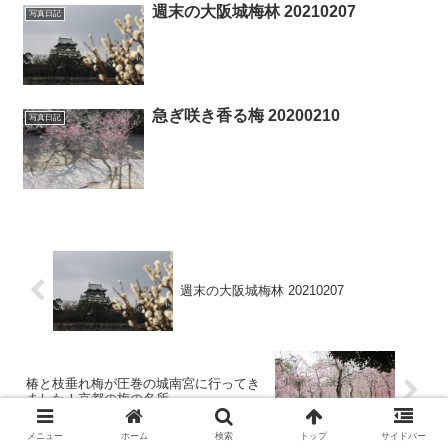
週末の大阪城梅林 20210207
写真日記
急ぎ咲き香る梅 20200210
写真日記
週末の大阪城梅林 20210207
椿と枝垂れ梅が圧巻の城南宮に行ってき
ました！京都の梅の名所
メニュー
ホーム
検索
トップ
サイドバー