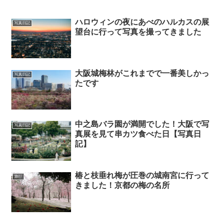
ハロウィンの夜にあべのハルカスの展
写真日記
望台に行って写真を撮ってきました
大阪城梅林がこれまでで一番美しかっ
写真日記
たです
中之島バラ園が満開でした！大阪で写
写真日記
真展を見て串カツ食べた日【写真日
記】
椿と枝垂れ梅が圧巻の城南宮に行って
旅行
きました！京都の梅の名所