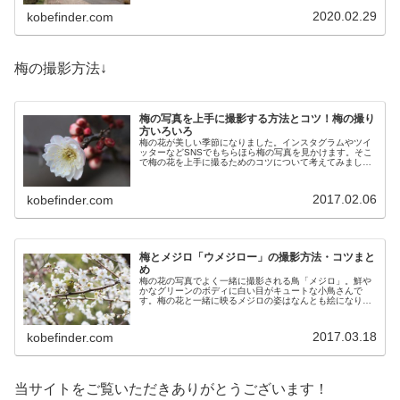
2020.02.29
kobefinder.com
梅の撮影方法↓
梅の写真を上手に撮影する方法とコツ！梅の撮り
方いろいろ
梅の花が美しい季節になりました。インスタグラムやツイ
ッターなどSNSでもちらほら梅の写真を見かけます。そこ
で梅の花を上手に撮るためのコツについて考えてみまし
た。このポイントをおさえればみんなからの「いいね！」
の数が増えるかもしれません。簡単にできる梅の撮影方法
の紹介です！
2017.02.06
kobefinder.com
梅とメジロ「ウメジロー」の撮影方法・コツまと
め
梅の花の写真でよく一緒に撮影される鳥「メジロ」。鮮や
かなグリーンのボディに白い目がキュートな小鳥さんで
す。梅の花と一緒に映るメジロの姿はなんとも絵になりま
す。そこで今回は梅とメジロ、通称「ウメジロー」の撮影
にフィーチャーして撮影のテクニックをまとめてみます。
もちろん梅だけでなく桜とメジロの撮影もおすすめです。
2017.03.18
kobefinder.com
当サイトをご覧いただきありがとうございます！