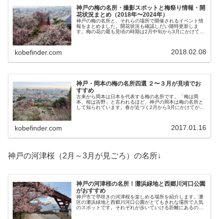
神戸の梅の名所・撮影スポットと梅祭り情報・開
花状況まとめ（2018年〜2024年）
神戸の梅の名所と、それらの場所で開催されるイベント情
報をまとめました。開花状況も確認しだい随時更新しま
す。梅の花の最も見頃の時期は2月中旬から3月にかけて約
1ヶ月です。早くに咲く梅と遅めに咲く梅があるので、2月
上旬から3月いっぱいまで梅の花を楽しむことができま
す。
2018.02.08
kobefinder.com
神戸・岡本の梅の名所四選 ２〜３月が見頃でお
すすめ
古来から岡本は日本を代表する梅の名所です。「梅は岡
本、桜は吉野」と言われるほど、神戸の岡本は梅の名所と
して知られています。春が近づく2月から3月にかけてが梅
の花の見頃。梅がきれいな岡本のおすすめスポットを紹介
します。
2017.01.16
kobefinder.com
神戸の河津桜（2月～3月が見ごろ）の名所↓
神戸の河津桜の名所！灘浜緑地と西郷川河口公園
がおすすめ
神戸市で早咲きの河津桜を楽しめる場所を紹介します。灘
区の灘浜緑地と西郷川河口公園がとてもきれな場所で人気
のスポットです。それぞれが歩いていける距離にあるので
合わせて訪れるのもおすすめです。