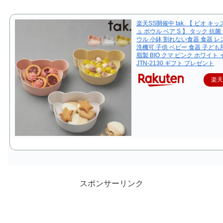
楽天SS開催中 tak. 【 ビオ キ
ュ ボウル ベア S 】 タック 抗菌
ウル 小鉢 割れない食器 食器 レ
洗機可 子供 ベビー 食器 子ども
脂製 BIO クマ ピンク ホワイト
JTN-2130 ギフト プレゼント
楽
スポンサーリンク