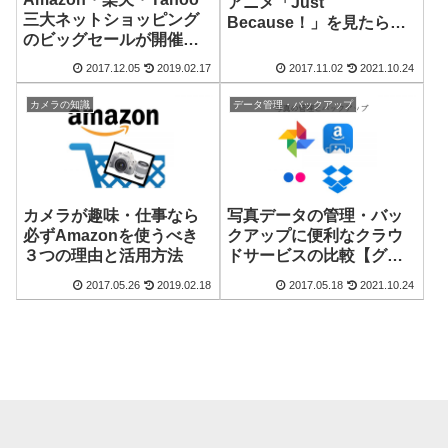
アニメ「Just
三大ネットショッピング
Because！」を見たらす
のビッグセールが開催！
ごく良かったので紹介し
カメラ用品を買うチャン
ます
2017.12.05
2019.02.17
2017.11.02
2021.10.24
スです
カメラの知識
データ管理・バックアップ
カメラが趣味・仕事なら
写真データの管理・バッ
必ずAmazonを使うべき
クアップに便利なクラウ
３つの理由と活用方法
ドサービスの比較【グー
グルフォト・アマゾンプ
2017.05.26
2019.02.18
2017.05.18
2021.10.24
ライムフォト・ドロップ
ボックス・フリッカー】