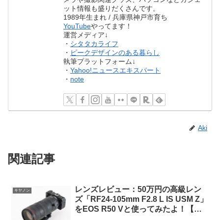
ット情報も盛りだくさんです。
1989年生まれ / 兵庫県神戸市育ち
YouTube
やってます！
運営メディア↓
・
シタタカライフ
・
ピークデザインのある暮らし
執筆プラットフォーム↓
・
Yahoo!ニュースエキスパート
・
note
Aki
関連記事
レンズレビュー：50万円の高級レン
キヤノン
ズ「RF24-105mm F2.8 L IS USM Z」
をEOS R50 Vと使ってみたよ！【作
例多数】