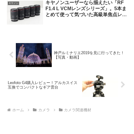
キヤノンユーザーなら揃えたい「RF
キヤノン
F1.4 L VCMレンズシリーズ」。5本ま
とめて使って気づいた高級単焦点レン
ズの本当の価値とは。
神戸ルミナリエ2019を見に行ってきた！
【写真・動画】
Leofoto G4購入レビュー！アルカスイス
互換でコンパクトなギア雲台
ホーム
カメラ
カメラ関連機材