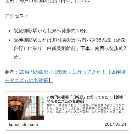
住所：神戸市東灘区住吉山手5丁目-1-30
アクセス：
阪急御影駅から北東へ徒歩約10分。
阪神御影駅またはJR住吉駅から市バス38系統（渦森
台行）に乗り「白鶴美術館前」下車。南西へ徒歩約2
分。
参考：
20億円の豪邸「旧乾邸」に行ってきた！【阪神間
モダニズムの名建築】
20億円の豪邸「旧乾邸」に行ってきた！【阪神
間モダニズムの名建築】
神戸市・東灘区にある「旧乾邸」の観覧会に参加してきま
した。普段は中に入れない昭和初期の名建築ということも
あり、観覧には申し込みが殺到。なんと運良く当選し観覧
会に参加することができましたので、その模様を多くの写
真とともに詳しくご紹介します。
2017.05.24
kobefinder.com