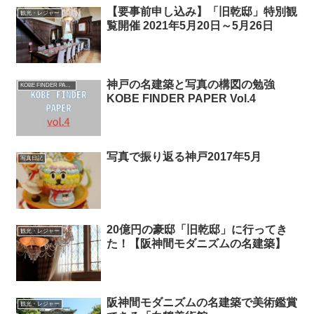
【要事前申し込み】「旧乾邸」特別観
観光・レジャー
覧開催 2021年5月20日～5月26日
神戸の名建築と写真の構図の勉強
KOBE FINDER PAPER
KOBE FINDER PAPER Vol.4
写真で振り返る神戸2017年5月
写真日記
20億円の豪邸「旧乾邸」に行ってき
観光・レジャー
た！【阪神間モダニズムの名建築】
阪神間モダニズムの名建築で美術鑑賞
観光・レジャー