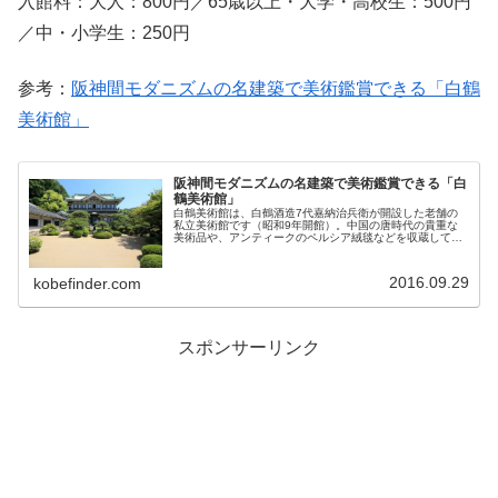
入館料：大人：800円／65歳以上・大学・高校生：500円
／中・小学生：250円
参考：
阪神間モダニズムの名建築で美術鑑賞できる「白鶴
美術館」
阪神間モダニズムの名建築で美術鑑賞できる「白
鶴美術館」
白鶴美術館は、白鶴酒造7代嘉納治兵衛が開設した老舗の
私立美術館です（昭和9年開館）。中国の唐時代の貴重な
美術品や、アンティークのペルシア絨毯などを収蔵してい
ます。 建物は昭和の名建築（阪神間モダニズム）で、美し
く整備された中庭や、廊下や天井など随所にめぐらされた
白鶴の文様など見所が豊富です。 営業しているのは春と秋
2016.09.29
kobefinder.com
の２シーズン。
スポンサーリンク