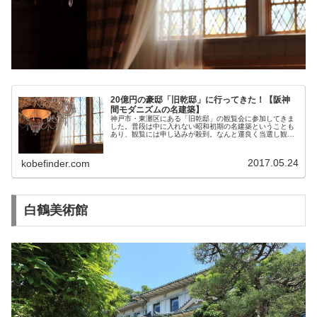
20億円の豪邸「旧乾邸」に行ってきた！【阪神
間モダニズムの名建築】
神戸市・東灘区にある「旧乾邸」の観覧会に参加してきま
した。普段は中に入れない昭和初期の名建築ということも
あり、観覧には申し込みが殺到。なんと運良く当選し観覧
会に参加することができましたので、その模様を多くの写
真とともに詳しくご紹介します。
2017.05.24
kobefinder.com
白鶴美術館