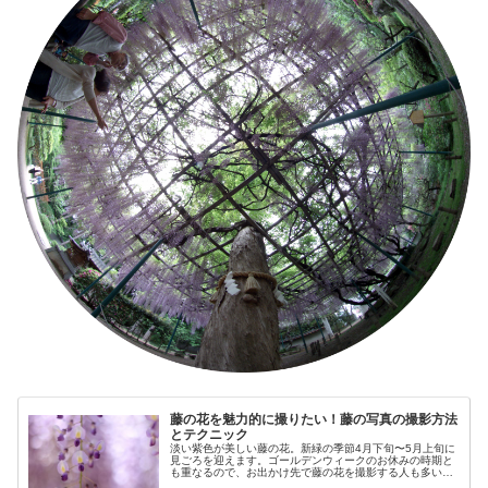
藤の花を魅力的に撮りたい！藤の写真の撮影方法
とテクニック
淡い紫色が美しい藤の花。新緑の季節4月下旬〜5月上旬に
見ごろを迎えます。ゴールデンウィークのお休みの時期と
も重なるので、お出かけ先で藤の花を撮影する人も多いの
ではないでしょうか。わたしも藤の花を撮影してきたの