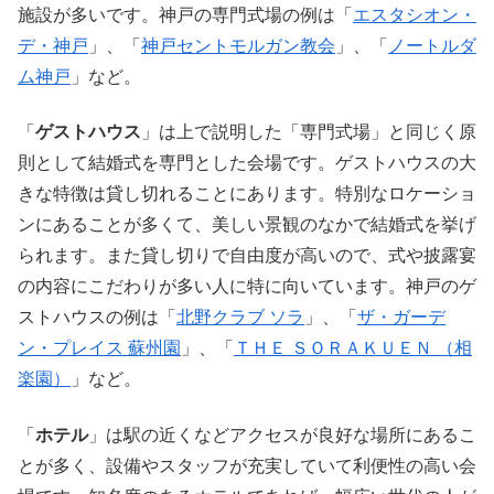
施設が多いです。神戸の専門式場の例は「
エスタシオン・
デ・神戸
」、「
神戸セントモルガン教会
」、「
ノートルダ
ム神戸
」など。
「
ゲストハウス
」は上で説明した「専門式場」と同じく原
則として結婚式を専門とした会場です。ゲストハウスの大
きな特徴は貸し切れることにあります。特別なロケーショ
ンにあることが多くて、美しい景観のなかで結婚式を挙げ
られます。また貸し切りで自由度が高いので、式や披露宴
の内容にこだわりが多い人に特に向いています。神戸のゲ
ストハウスの例は「
北野クラブ ソラ
」、「
ザ・ガーデ
ン・プレイス 蘇州園
」、「
ＴＨＥ ＳＯＲＡＫＵＥＮ （相
楽園）
」など。
「
ホテル
」は駅の近くなどアクセスが良好な場所にあるこ
とが多く、設備やスタッフが充実していて利便性の高い会