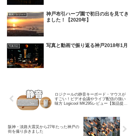
神戸布引ハーブ園で初日の出を見てき
観光・レジャー
ました！【2020年】
写真と動画で振り返る神戸2018年1月
写真日記
ロジクールの静音キーボード・マウスが
すごい！ビデオ会議やライブ配信の強い
味方 Logicool MK295レビュー【製品提
供】
阪神・淡路大震災から27年たった神戸の
街を撮り歩きました