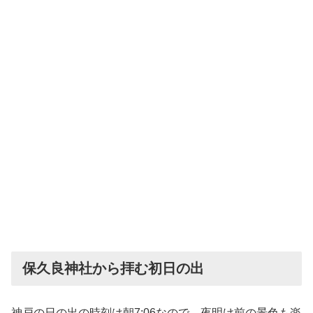
保久良神社から拝む初日の出
神戸の日の出の時刻は朝7:06なので、夜明け前の景色も楽