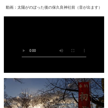
動画：太陽がのぼった後の保久良神社前（音が出ます）