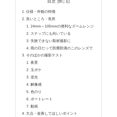
目次
仕様・外観の特徴
良いところ・長所
24mm～105mmの便利なズームレンジ
スナップにも向いている
失敗できない取材撮影に
雨の日だって防塵防滴のこのレンズで
そのほかの撮影テスト
夜景
玉ボケ
逆光
解像感
色のり
ポートレート
動画
欠点・改善してほしいポイント