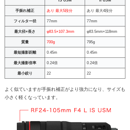
IS USM
II USM
手振れ補正
あり 最大5段分
あり 最大4段分
フィルター径
77mm
77mm
最大径×長さ
φ83.5×107.3mm
φ83.5mm×118mm
質量
700g
795g
最短撮影距離
0.45m
0.45m
最大撮影倍率
0.24倍
0.24倍
最小絞り
22
22
よく似ていますが手振れ補正がより強力になり、サイズも
小さく軽くなっています。