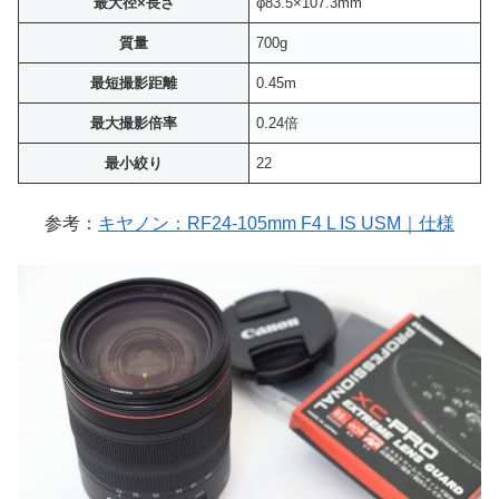
最大径×長さ
φ83.5×107.3mm
質量
700g
最短撮影距離
0.45m
最大撮影倍率
0.24倍
最小絞り
22
参考：
キヤノン：RF24-105mm F4 L IS USM｜仕様