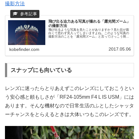
撮影方法
飛び出る迫力ある写真が撮れる「露光間ズーム」
の撮影方法
飛び出るような写真を見たことがありますか？見た目が面
白くて思わず見入ってしまいますよね。このような写真の
撮影方法のことを「露光間ズーム」と言ってけっこう簡単
に撮影できるんです。露光間ズームの撮り方を解説しま
す。神戸ファインダーをご覧いただき...
2017.05.06
kobefinder.com
スナップにも向いている
レンズに迷ったらとりあえずこのレンズにしておこうとい
う安心感と頼もしさが「RF24-105mm F4 L IS USM」には
あります。そんな機材なので日常生活のふとしたシャッタ
ーチャンスをとらえるときは大体いつもこのレンズです。