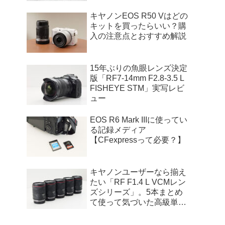
キヤノンEOS R50 Vはどの
キットを買ったらいい？購
入の注意点とおすすめ解説
15年ぶりの魚眼レンズ決定
版「RF7-14mm F2.8-3.5 L
FISHEYE STM」実写レビ
ュー
EOS R6 Mark IIIに使ってい
る記録メディア
【CFexpressって必要？】
キヤノンユーザーなら揃え
たい「RF F1.4 L VCMレン
ズシリーズ」。5本まとめ
て使って気づいた高級単焦
点レンズの本当の価値と
は。