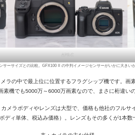
APS-C
ンサーサイズとの比較。GFX100 II の中判イメージセンサーがいかに大きい
リーズのカメラの中で最上位に位置するフラグシップ機です
高画素機でも5000万～6000万画素なので、まさに桁違い
、カメラボディやレンズは大型で、価格も他社のフルサ
（ボディ単体、税込み価格）。レンズもその多くが1本数