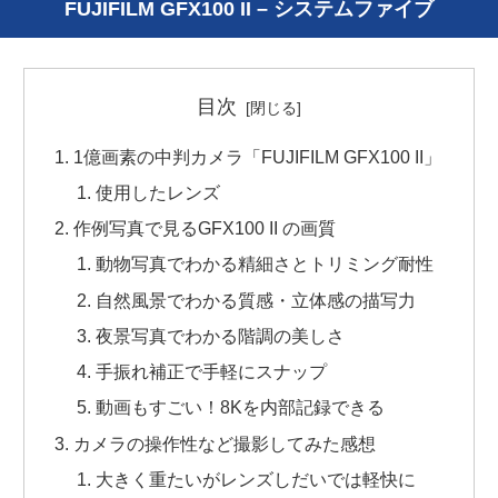
FUJIFILM GFX100 II – システムファイブ
目次
1億画素の中判カメラ「FUJIFILM GFX100 II」
使用したレンズ
作例写真で見るGFX100 II の画質
動物写真でわかる精細さとトリミング耐性
自然風景でわかる質感・立体感の描写力
夜景写真でわかる階調の美しさ
手振れ補正で手軽にスナップ
動画もすごい！8Kを内部記録できる
カメラの操作性など撮影してみた感想
大きく重たいがレンズしだいでは軽快に