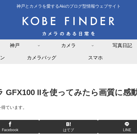
神戸とカメラを愛するAkiのブログ型情報ウェブサイト
神戸
カメラ
写真日記
ン
カメラバッグ
スマホ
GFX100 IIを使ってみたら画質に感
を得ています。
Facebook
はてブ
LINE