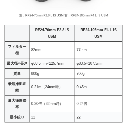
左：RF24-70mm F2.8 L IS USM 右：RF24-105mm F4 L IS USM
RF24-70mm F2.8 IS
RF24-105mm F4 L IS
USM
USM
フィルター
82mm
77mm
径
最大径×長さ
φ88.5mm×125.7mm
φ83.5×107.3mm
質量
900g
700g
最短撮影距
0.21m（24mm時）
0.45m
離
最大撮影倍
0.30倍（32mm時）
0.24倍
率
最小絞り
22
22