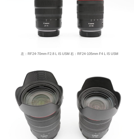
左：RF24-70mm F2.8 L IS USM 右：RF24-105mm F4 L IS USM