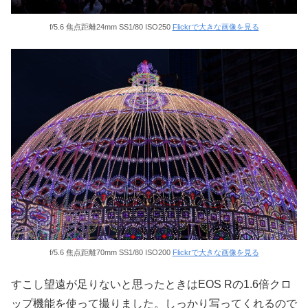
f/5.6 焦点距離24mm SS1/80 ISO250
Flickrで大きな画像を見る
f/5.6 焦点距離70mm SS1/80 ISO200
Flickrで大きな画像を見る
すこし望遠が足りないと思ったときはEOS Rの1.6倍クロ
ップ機能を使って撮りました。しっかり写ってくれるので