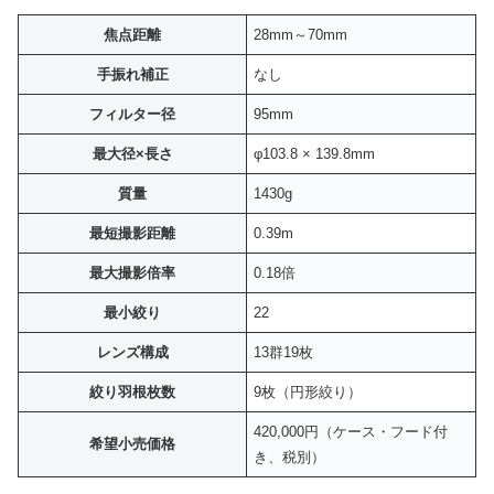
焦点距離
28mm～70mm
手振れ補正
なし
フィルター径
95mm
最大径×長さ
φ103.8 × 139.8mm
質量
1430g
最短撮影距離
0.39m
最大撮影倍率
0.18倍
最小絞り
22
レンズ構成
13群19枚
絞り羽根枚数
9枚（円形絞り）
420,000円（ケース・フード付
希望小売価格
き、税別）