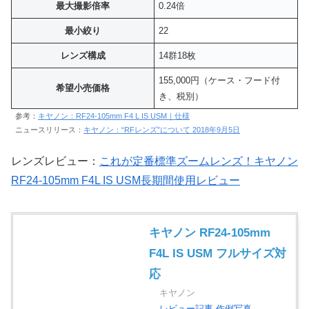
最大撮影倍率
0.24倍
最小絞り
22
レンズ構成
14群18枚
155,000円（ケース・フード付
希望小売価格
き、税別）
参考：
キヤノン：RF24-105mm F4 L IS USM｜仕様
ニュースリリース：
キヤノン：“RFレンズ”について 2018年9月5日
レンズレビュー：
これが定番標準ズームレンズ！キヤノン
RF24-105mm F4L IS USM長期間使用レビュー
キヤノン RF24-105mm
F4L IS USM フルサイズ対
応
キヤノン
レビュー記事
作例写真