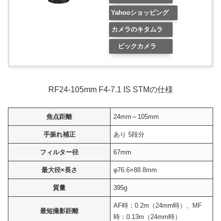
Yahooショッピング
カメラのキタムラ
ビックカメラ
RF24-105mm F4-7.1 IS STMの仕様
焦点距離
24mm～105mm
手振れ補正
あり 5段分
フィルター径
67mm
最大径×長さ
φ76.6×88.8mm
質量
395g
AF時：0.2m（24mm時）、MF
最短撮影距離
時：0.13m（24mm時）