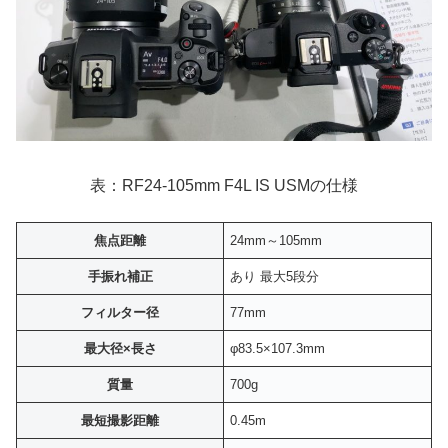
表：RF24-105mm F4L IS USMの仕様
焦点距離
24mm～105mm
手振れ補正
あり 最大5段分
フィルター径
77mm
最大径×長さ
φ83.5×107.3mm
質量
700g
最短撮影距離
0.45m