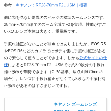
参考：
キヤノン：RF28-70mm F2L USM｜概要
他に類を見ない驚異のスペックの標準ズームレンズです。
28mm〜70mmまでのズーム全域でF2を実現。性能がすご
いぶんレンズ本体は大きく、重量級です。
手振れ補正がないことが弱点ではありましたが、EOS R5
やEOS R6などのカメラではボディ側に手振れ補正がある
ので安心して使うことができます。しかも
公式サイトの仕
様
によるとRF28-70mm F2L USMでは約8.0段分の手振れ
補正効果が期待できます（CIPA基準、焦点距離70mmの
場合）。レンズに手振れ補正がなくても8段もの手振れ補
正効果があるのはすさまじいですね。
キヤノン ズームレンズ