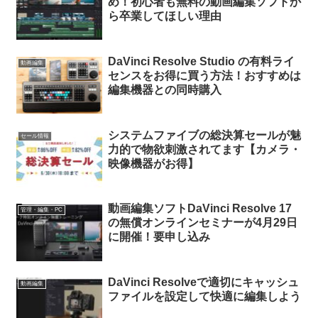
め！初心者も無料の動画編集ソフトか
ら卒業してほしい理由
DaVinci Resolve Studio の有料ライ
動画編集
センスをお得に買う方法！おすすめは
編集機器との同時購入
システムファイブの総決算セールが魅
セール情報
力的で物欲刺激されてます【カメラ・
映像機器がお得】
動画編集ソフトDaVinci Resolve 17
管理・編集・PC
の無償オンラインセミナーが4月29日
に開催！要申し込み
DaVinci Resolveで適切にキャッシュ
動画編集
ファイルを設定して快適に編集しよう