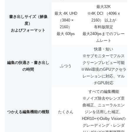
最大32K
最大 4K UHD
※4K DCI （4096 x
書き出しサイズ（解像
（3840 ×
2160） 以上が
度）
2160）
有料版限定
およびフォーマット
最大 60fps
最大240fpsまでのフレー
ムレート
快適・短い
※サブモニターでフルス
編集の快適さ・書き出し
クリーンプレビュー可能
ふつう
の時間
※Win環境のGPUアクセラ
レーションに対応、マル
チGPU対応
すべての編集機能
※ノイズ除去やレンズ歪
曲補正、ニューラルエン
つかえる編集機能の種類
たくさん
ジンを活用した補正、
HDR10+やDolby Visionの
グレーディング・レンダ