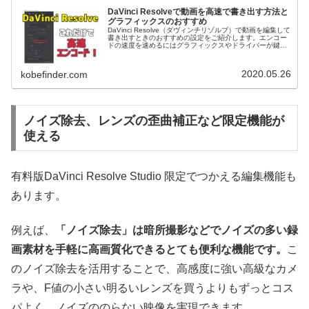
DaVinci Resolveで動画を高速で書き出す方法と
グラフィックスのおすすめ
DaVinci Resolve（ダヴィンチリゾルブ）で動画を編集して
書き出すときのおすすめの設定をご紹介します。エンコー
ドの速度を速めるにはグラフィックスやドライバーが鍵に
なります。ビデオカードの処理能力を活かして書き出し時
間の短縮を目指しましょう。
2020.05.26
kobefinder.com
ノイズ除去、レンズの歪曲補正など限定機能が
使える
有料版DaVinci Resolve Studio 限定でつかえる編集機能も
あります。
例えば、
「ノイズ除去」は暗所撮影などでノイズの多い録
画素材を手軽に高画質化できるとても便利な機能です。
こ
のノイズ除去を活用することで、高感度に強い高級なカメ
ラや、F値の小さい明るいレンズを買うよりもずっとコス
パよく、ノイズののらない映像を実現できます。