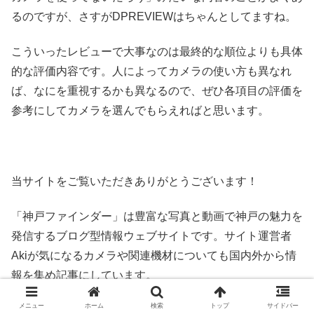
るのですが、さすがDPREVIEWはちゃんとしてますね。
こういったレビューで大事なのは最終的な順位よりも具体
的な評価内容です。人によってカメラの使い方も異なれ
ば、なにを重視するかも異なるので、ぜひ各項目の評価を
参考にしてカメラを選んでもらえればと思います。
当サイトをご覧いただきありがとうございます！
「神戸ファインダー」は豊富な写真と動画で神戸の魅力を
発信するブログ型情報ウェブサイトです。サイト運営者
Akiが気になるカメラや関連機材についても国内外から情
報を集め記事にしています。
メニュー
ホーム
検索
トップ
サイドバー
記事を気に入っていただけましたらSNSでシェアをよろ