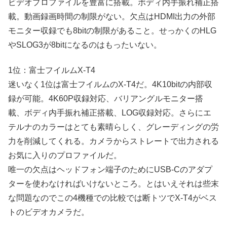
ビデオプロファイルを豊富に搭載。ボディ内手振れ補正搭
載。動画録画時間の制限がない。欠点はHDMI出力の外部
モニター収録でも8bitの制限があること。せっかくのHLG
やSLOG3が8bitになるのはもったいない。
1位：富士フイルムX-T4
迷いなく1位は富士フイルムのX-T4だ。4K10bitの内部収
録が可能。4K60P収録対応、バリアングルモニター搭
載、ボディ内手振れ補正搭載、LOG収録対応。さらにエ
テルナのカラーはとても素晴らしく、グレーディングの労
力を削減してくれる。カメラからストレートで出力される
お気に入りのプロファイルだ。
唯一の欠点はヘッドフォン端子のためにUSB-Cのアダプ
ターを使わなければいけないところ。とはいえそれは些末
な問題なのでこの4機種での比較では断トツでX-T4がベス
トのビデオカメラだ。