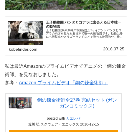
王子動物園 パンダとコアラに出会える日本唯一
の動物園
王子動物園(兵庫県神戸市灘区)はジャイアントパンダとコ
アラの両方を見られる日本で唯一の動物園です。動物以外
にも観覧車やメリゴーランドなどで遊べる遊園地や、神戸
で最大規模の異人館「ハンター住宅」（館内公開は4・5・
10月）もあります。春は桜の花が美しく咲くことから花見
のスポットとしても人気。
2016.07.25
kobefinder.com
私は最近Amazonのプライムビデオでアニメの「鋼の錬金
術師」を見なおしました。
参考：
Amazon プライムビデオ「鋼の錬金術師」
鋼の錬金術師全27巻 完結セット (ガン
ガンコミックス)
posted with
カエレバ
荒川 弘 スクウェア・エニックス 2010-12-15