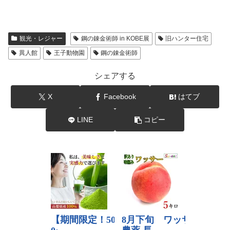
観光・レジャー
鋼の錬金術師 in KOBE展
旧ハンター住宅
異人館
王子動物園
鋼の錬金術師
シェアする
X
Facebook
はてブ
LINE
コピー