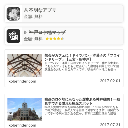
不明なアプリ
金額:
無料
神戸ロケ地マップ
金額:
無料
教会がカフェに！ドイツパン・洋菓子の「フロイ
ンドリーブ」【三宮・新神戸】
ドイツパン・洋菓子店のフロインドリーブ。神戸市中央区
にあるカフェはもともと教会だった建物を利用していて開
放感あるおしゃれなカフェです。映画のロケ地にも使われ
た人気のお店をご紹介します。教会を改修したおしゃれな
カフェ「フロインドリーブ」は神戸...
2017.02.01
kobefinder.com
映画のロケ地にもなった歴史ある神戸税関！一般
見学できる隠れた観光スポット
輸出入貨物や密輸を取締る神戸税関。150年もの歴史をも
つ神戸税関は一般の人でも自由に見学できます。税関につ
いて学べる展示室があるほか、非常に景観に優れた建物や
中庭が美しい場所です。映画のロケ地にも使われる神戸税
関を写真を交えてご紹介します。...
2017.07.31
kobefinder.com