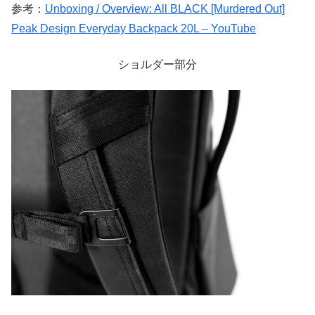
参考：
Unboxing / Overview: All BLACK [Murdered Out]
Peak Design Everyday Backpack 20L – YouTube
ショルダー部分