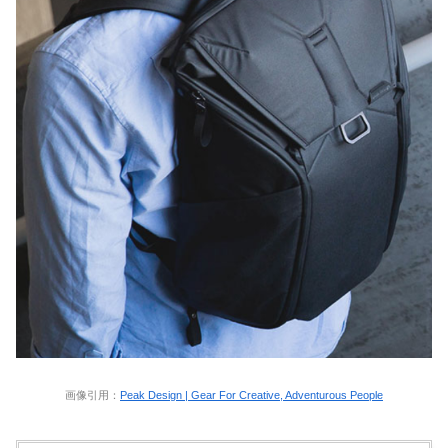
画像引用：
Peak Design | Gear For Creative, Adventurous People