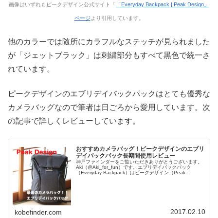
画像はいずれもピークデザイン公式サイト「
「Everyday Backpack | Peak Design」
ページ
より引用しています。
他のカラーでは随所にカラフルなステッチが見られました
が「ジェットブラック」は刺繍部分もすべて黒色で統一さ
れています。
ピークデザインのエブリデイバックパックはとても優秀な
カメラバッグなので筆者は日ごろから愛用しています。次
の記事で詳しくレビューしています。
おすすめカメラバッグ！ピークデザインのエブリ
デイバックパック長期間使用レビュー
神戸ファインダーをご覧いただきありがとうございます。
Aki（@Aki_for_fun）です。エブリデイバックパック
（Everyday Backpack）はピークデザイン（Peak
Design）というカメラ用品ブランドが作るリュック型最新
カ...
2017.02.10
kobefinder.com