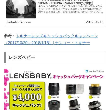
SIGMA・TOKINA・SAMYANGなど比較】
キヤノンのAPS-Cサイズ・フルサイズの一眼レフカメラや
ミラーレス一眼カメラで使える魚眼レンズの情報について
調べてまとめました（EFおよびEF-S、EF-M、RFマウント
用）。様々な魚眼レンズの仕様や価格を比較します。キヤ
ノン純正の高級レンズから魚眼写真デビューにおすすめの
格安レンズまでとりあげます。
2017.05.13
kobefinder.com
参考：
トキナーレンズキャッシュバックキャンペーン
（2017/10/20～2018/1/15）| ケンコー・トキナー
レンズベビー