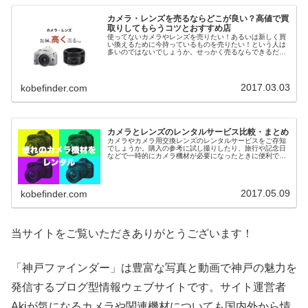
カメラ・レンズを売るならどこが良い？高値で買
取りしてもらうコツとおすすめ店
使ってないカメラやレンズを売りたい！あるいは新しく買
い換えるために今持っているものを売りたい！という人は
多いのではないでしょうか。せっかく売るならできるだけ
高く買取りしてもらいたいですよね。複数のお店で実際に
査定をしてもらったので、おすすめ...
2017.03.03
kobefinder.com
カメラとレンズのレンタルサービス比較・まとめ
カメラやカメラ用交換レンズのレンタルサービスをご存知
でしょうか。購入の参考に試し撮りしたり、旅行や記念日
などで一時的にカメラ機材が必要になったときに便利で
す。プロ向けの機材貸し出しサービスもあれば、一般向け
に気軽に借りられるサービスなど様々...
2017.05.09
kobefinder.com
当サイトをご覧いただきありがとうございます！
「神戸ファインダー」は豊富な写真と動画で神戸の魅力を
発信するブログ型情報ウェブサイトです。サイト運営者
Akiが気になるカメラや関連機材についても国内外から情