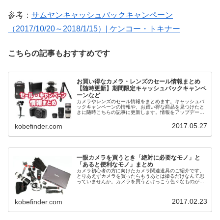
参考：
サムヤンキャッシュバックキャンペーン
（2017/10/20～2018/1/15）| ケンコー・トキナー
こちらの記事もおすすめです
お買い得なカメラ・レンズのセール情報まとめ
【随時更新】期間限定キャッシュバックキャンペ
ーンなど
カメラやレンズのセール情報をまとめます。キャッシュバ
ックキャンペーンの情報や、お買い得な商品を見つけたと
きに随時こちらの記事に更新します。情報をアップデート
していくのでお見逃しなく！
2017.05.27
kobefinder.com
一眼カメラを買うとき「絶対に必要なモノ」と
「あると便利なモノ」まとめ
カメラ初心者の方に向けたカメラ関連道具のご紹介です。
とりあえずカメラを買ったらもうあとは撮るだけなんて思
っていませんか。カメラを買うとけっこう色々なものが必
要になったり欲しくなったりするんです。あとで後悔しな
いためにすぐに買うべき絶対必要な...
2017.02.23
kobefinder.com