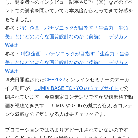
し、開発者へのインタビュー記事やCP+（※）などのイベ
ントでの講演を聞いていても本気度が伝わってきて好感を
もちました。
参考：
特別企画：パナソニックが目指す「生命力・生命
美」とはどのような画質設計なのか（前編） – デジカメ
Watch
参考：
特別企画：パナソニックが目指す「生命力・生命
美」とはどのような画質設計なのか（後編） – デジカメ
Watch
※先日開催された
CP+2022
オンラインセミナーのアーカ
イブ動画が、
LUMIX BASE TOKYO のウェブサイト
で公
開されています。会員限定コンテンツですが登録無料で動
画を視聴できます。LUMIX や GH6 の魅力が伝わるコンテ
ンツ満載なので気になる人は要チェックです。
プロモーションではあまりアピールされていないのです