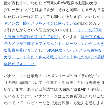
徴が表れます。わたしは写真のRAW現像や動画のカラー
グレーディングも好きですが、それと同時にカメラ内で追
い込むカラー設定にもとても関心があります。わたしが
キ
ヤノンの一眼カメラをメインに使っている
のはそのカラー
が好きだからという理由が大きいですし、
リコーのGRⅢ
も独自の色表現が面白くて愛用
しています。
富士フイルム
のカメラが搭載するフィルムシミュレーションからも大き
な影響を受けました
し、
SIGMA fp というカメラも独特な
カラーモードをたくさん搭載していて非常にたのしい撮影
体験ができました
。
パナソニックは最近のLUMIXシリーズのカメラの絵づく
りの設計思想について「生命力・生命美」という表現を用
いています。あるいは英語では “Capturing It All” と表現し
ているようです。パナソニックはこの色表現にかなりこだ
わっていて、レビューなどで見た映像にも魅力を感じます