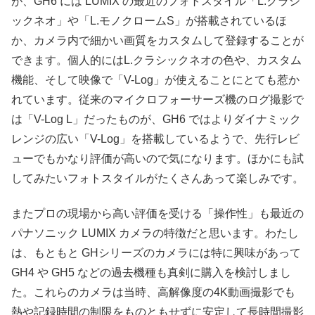
が、GH6 には LUMIX の最近のフォトスタイル「L.クラシ
ックネオ」や「L.モノクロームS」が搭載されているほ
か、カメラ内で細かい画質をカスタムして登録することが
できます。個人的にはL.クラシックネオの色や、カスタム
機能、そして映像で「V-Log」が使えることにとても惹か
れています。従来のマイクロフォーサーズ機のログ撮影で
は「V-Log L」だったものが、GH6 ではよりダイナミック
レンジの広い「V-Log」を搭載しているようで、先行レビ
ューでもかなり評価が高いので気になります。ほかにも試
してみたいフォトスタイルがたくさんあって楽しみです。
またプロの現場から高い評価を受ける「操作性」も最近の
パナソニック LUMIX カメラの特徴だと思います。わたし
は、もともと GHシリーズのカメラには特に興味があって
GH4 や GH5 などの過去機種も真剣に購入を検討しまし
た。これらのカメラは当時、高解像度の4K動画撮影でも
熱や記録時間の制限をものともせずに安定して長時間撮影