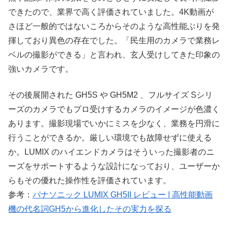
できたので、業界で高く評価されていました。4K動画が
さほど一般的ではないころからそのような高性能ぶりを発
揮しており異色の存在でした。「民生用のカメラで業務レ
ベルの撮影ができる」と言われ、玄人受けしてきた印象の
強いカメラです。
その後展開された GH5S や GH5M2 、フルサイズ Sシリ
ーズのカメラでもプロ受けするカメラのイメージが色濃く
あります。撮影現場でいかにミスを少なく、業務を円滑に
行うことができるか。厳しい環境でも故障せずに使える
か。LUMIX のハイエンドカメラはそういった撮影者のニ
ーズをサポートするような設計になっており、ユーザーか
らもその優れた操作性を評価されています。
参考：
パナソニック LUMIX GH5II レビュー | 高性能動画
機の代名詞GH5から進化したその実力を探る