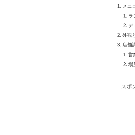
メニ
ラ
デ
外観
店舗
営
場
スポ