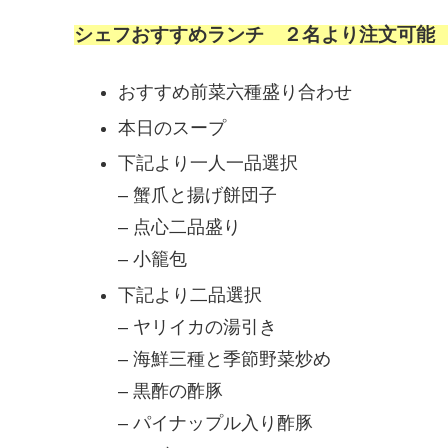
シェフおすすめランチ ２名より注文可能 
おすすめ前菜六種盛り合わせ
本日のスープ
下記より一人一品選択
– 蟹爪と揚げ餅団子
– 点心二品盛り
– 小籠包
下記より二品選択
– ヤリイカの湯引き
– 海鮮三種と季節野菜炒め
– 黒酢の酢豚
– パイナップル入り酢豚