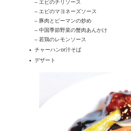
– エビのチリソース
– エビのマヨネーズソース
– 豚肉とピーマンの炒め
– 中国季節野菜の蟹肉あんかけ
– 若鶏のレモンソース
チャーハンor汁そば
デザート