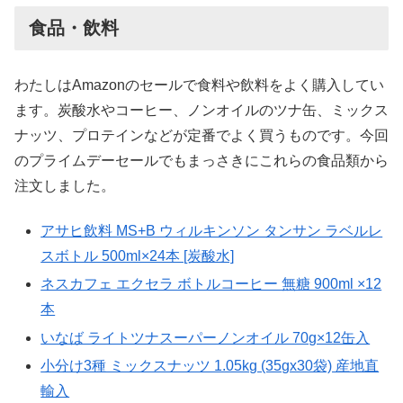
食品・飲料
わたしはAmazonのセールで食料や飲料をよく購入してい
ます。炭酸水やコーヒー、ノンオイルのツナ缶、ミックス
ナッツ、プロテインなどが定番でよく買うものです。今回
のプライムデーセールでもまっさきにこれらの食品類から
注文しました。
アサヒ飲料 MS+B ウィルキンソン タンサン ラベルレ
スボトル 500ml×24本 [炭酸水]
ネスカフェ エクセラ ボトルコーヒー 無糖 900ml ×12
本
いなば ライトツナスーパーノンオイル 70g×12缶入
小分け3種 ミックスナッツ 1.05kg (35gx30袋) 産地直
輸入