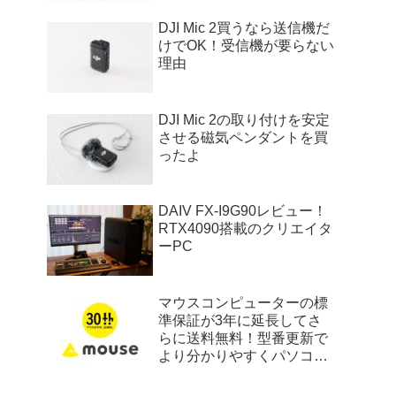
DJI Mic 2買うなら送信機だ
けでOK！受信機が要らない
理由
DJI Mic 2の取り付けを安定
させる磁気ペンダントを買
ったよ
DAIV FX-I9G90レビュー！
RTX4090搭載のクリエイタ
ーPC
マウスコンピューターの標
準保証が3年に延長してさ
らに送料無料！型番更新で
より分かりやすくパソコン
を選べるように