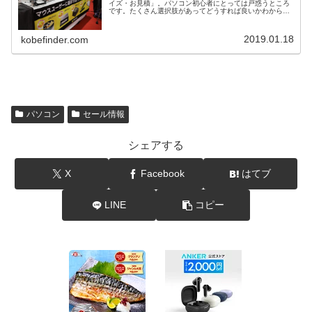
イズ・お見積」。パソコン初心者にとっては戸惑うところ
です。たくさん選択肢があってどうすれば良いかわからな
いという人もいると思うので、注意点やおすすめカスタマ
イズなどを解説します。
2019.01.18
kobefinder.com
パソコン
セール情報
シェアする
X
Facebook
はてブ
LINE
コピー