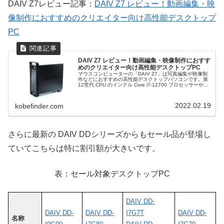
DAIV Z7レビュー記事：
DAIV Z7 レビュー！動画編集・映
像制作におすすめのクリエイター向け高性能デスクトップ
PC
DAIV Z7 レビュー！動画編集・映像制作におすす
めのクリエイター向け高性能デスクトップPC
マウスコンピューターの「DAIV Z7」は写真編集や映像制
作などにおすすめの高性能デスクトップパソコンです。第
12世代 CPU のインテル Core i7-12700 プロセッサーや
GeForce RTX 3060 を搭載。実際にRAW現像や動画編集
などを行ったレビューをお伝えします。おすすめのカスタ
マイズ構成、お得な購入方法も解説します。
2022.02.19
kobefinder.com
さらに最新の DAIV DDシリーズからもセール品が登場し
ていてこちらは特に割引額が大きいです。
表：セール対象デスクトップPC
DAIV DD-
DAIV DD-
DAIV DD-
I7G7T
DAIV DD-
名称