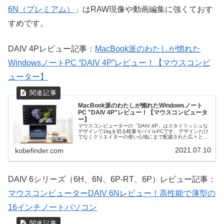
6N（プレミアム）
」はRAW現像や動画編集に強くておす
すめです。
DAIV 4Pレビュー記事：
MacBook派のわたしが惚れた
WindowsノートPC “DAIV 4P”レビュー！【マウスコンピ
ューター】
MacBook派のわたしが惚れたWindowsノート
PC "DAIV 4P"レビュー！【マウスコンピュータ
ー】
マウスコンピューターの「DAIV 4P」はスタイリッシュな
デザインで1kgを切る軽量モバイルPCです。デザインだけ
でなくクリエイターの使い心地にまで配慮された広々とし
たディスプレイとインターフェイスが魅力。Thunderbolt 4
のおかげで拡張性に優れ、USB充電に対応していることで
2021.07.10
kobefinder.com
非常に使い勝手が良いです。実際に使ってみた感想をレビ
ューします。
DAIV 6シリーズ（6H、6N、6P-RT、6P）レビュー記事：
マウスコンピューターDAIV 6Nレビュー！高性能で薄型の
16インチノートパソコン