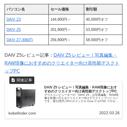
パソコン名
セール価格
割引額
DAIV Z3
144,800円～
40,000円オフ
DAIV Z5
201,800円～
53,000円オフ
DAIV Z7-3060Ti
256,800円～
58,000円オフ
DAIV Z5レビュー記事：
DAIV Z5 レビュー！写真編集・
RAW現像におすすめのクリエイター向け高性能デスクト
ップPC
DAIV Z5 レビュー！写真編集・RAW現像におす
すめのクリエイター向け高性能デスクトップPC
マウスコンピューターの「DAIV Z5」は写真編集・RAW現
像を快適に行えるクリエイター向けデスクトップパソコン
です。第12世代 CPU のインテル Core i7-12700 プロセッ
サーや GeForce GTX 1650 を搭載。高性能でありながら
コストも抑えられており、初心者にもおすすめです。実際
にRAW現像や動画編集などを行ったレビューをお伝えしま
2022.03.26
kobefinder.com
す。おすすめのカスタマイズ、お得な購入方法も解説しま
す。