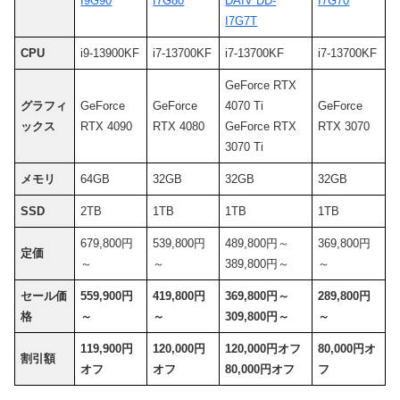
I9G90
I7G80
DAIV DD-
I7G70
I7G7T
CPU
i9-13900KF
i7-13700KF
i7-13700KF
i7-13700KF
GeForce RTX
グラフィ
GeForce
GeForce
4070 Ti
GeForce
ックス
RTX 4090
RTX 4080
GeForce RTX
RTX 3070
3070 Ti
メモリ
64GB
32GB
32GB
32GB
SSD
2TB
1TB
1TB
1TB
679,800円
539,800円
489,800円～
369,800円
定価
～
～
389,800円～
～
セール価
559,900円
419,800円
369,800円～
289,800円
格
～
～
309,800円～
～
119,900円
120,000円
120,000円オフ
80,000円オ
割引額
オフ
オフ
80,000円オフ
フ