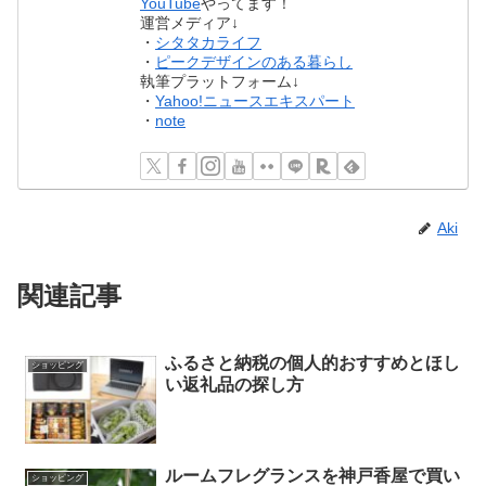
YouTube
やってます！
運営メディア↓
・
シタタカライフ
・
ピークデザインのある暮らし
執筆プラットフォーム↓
・
Yahoo!ニュースエキスパート
・
note
Aki
関連記事
ふるさと納税の個人的おすすめとほし
ショッピング
い返礼品の探し方
ルームフレグランスを神戸香屋で買い
ショッピング