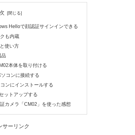
次
ows Helloで顔認証サインインできる
イクも内蔵
様と使い方
属品
M02本体を取り付ける
をパソコンに接続する
ソコンにインストールする
loをセットアップする
証カメラ「CM02」を使った感想
ンサーリンク