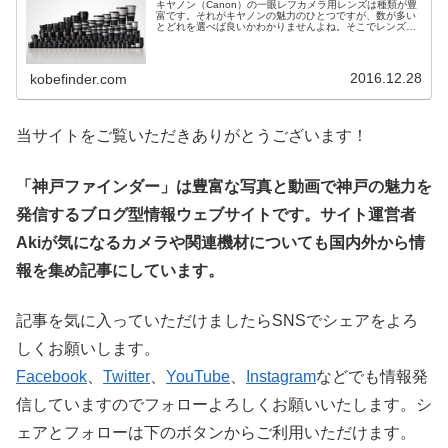
キヤノン（Canon）の一眼レフカメラ用レンズは種類が豊
富です。それがキヤノンの魅力のひとつですが、数が多い
とどれを選べば良いかわかりませんよね。そこでレンズ選
びに迷う初心者の方向けにおすすめレンズを選び、ランキ
ングを作りました。6万円以下...
2016.12.28
kobefinder.com
当サイトをご覧いただきありがとうございます！
「神戸ファインダー」は豊富な写真と動画で神戸の魅力を
発信するブログ型情報ウェブサイトです。サイト運営者
Akiが気になるカメラや関連機材についても国内外から情
報を集め記事にしています。
記事を気に入っていただけましたらSNSでシェアをよろ
しくお願いします。
Facebook
、
Twitter
、
YouTube
、
Instagram
などでも情報発
信していますのでフォローよろしくお願いいたします。シ
ェアとフォローは下のボタンからご利用いただけます。