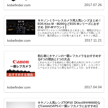
魅力とはどのようなものなのか。そしてM5・M6の性能を
比較して両機種の...
2017.07.26
kobefinder.com
キヤノンミラーレスカメラ用人気レンズまとめ！
EOS Kiss M・M200などEOS Mシリーズにおす
すめ【EF-Mマウント】
EF-Mマウントレンズの情報をまとめました。種類が少ない
といわれがちなキヤノンのミラーレス一眼カメラ用レンズ
ですが、魅力的なレンズが色々あります。キヤノン純正以
外にも中国・韓国のブランドなどサードパーティー製のレ
2017.11.21
kobefinder.com
ンズもありますよ。
初心者にキヤノンの一眼レフカメラをおすすめす
る6つの理由と1つの欠点
これからカメラを始めたい初心者の人向けにキヤノンのデ
ジタル一眼レフカメラの魅力をご紹介します。ニコンやソ
ニーなどとどのように異なるのでしょうか。おすすめする
理由を簡単に説明するとキヤノンはユーザーが撮影を楽し
める要素をたくさん備えているから...
2017.04.04
kobefinder.com
キヤノン人気レンズTOP10【KissX9や9000Dな
どCanonのAPS-C一眼レフカメラにおすすめ】