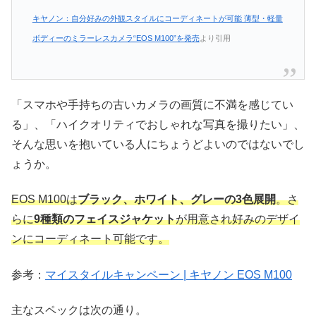
キヤノン：自分好みの外観スタイルにコーディネートが可能 薄型・軽量
ボディーのミラーレスカメラ“EOS M100”を発売
より引用
「スマホや手持ちの古いカメラの画質に不満を感じてい
る」、「ハイクオリティでおしゃれな写真を撮りたい」、
そんな思いを抱いている人にちょうどよいのではないでし
ょうか。
EOS M100は
ブラック、ホワイト、グレーの3色展開
。さ
らに
9種類のフェイスジャケット
が用意され好みのデザイ
ンにコーディネート可能です。
参考：
マイスタイルキャンペーン | キヤノン EOS M100
主なスペックは次の通り。