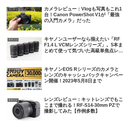
カメラレビュー：Vlogも写真もこれ1
コンデジ
台！Canon PowerShot V1が「最強
の入門カメラ」だった
キヤノンユーザーなら揃えたい「RF
キヤノン
F1.4 L VCMレンズシリーズ」。5本ま
とめて使って気づいた高級単焦点レン
ズの本当の価値とは。
キヤノンEOS Rシリーズのカメラと
セール情報
レンズのキャッシュバックキャンペー
ン開催！2023年5月8日まで
レンズレビュー：キットレンズでもこ
キヤノン
こまで撮れる！RF-S14-30mm PZで
撮影してみた【作例多数】