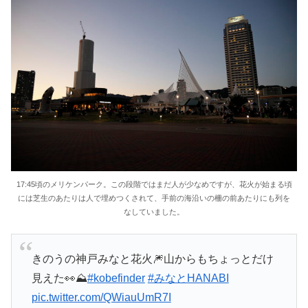
17:45頃のメリケンパーク。この段階ではまだ人が少なめですが、花火が始まる頃
には芝生のあたりは人で埋めつくされて、手前の海沿いの柵の前あたりにも列を
なしていました。
きのうの神戸みなと花火🎆山からもちょっとだけ
見えた👀⛰
#kobefinder
#みなとHANABI
pic.twitter.com/QWiauUmR7I