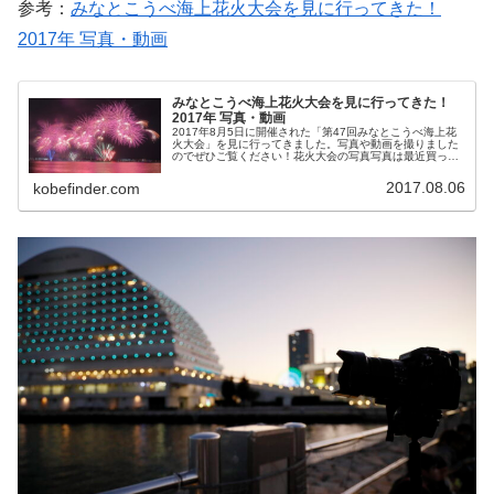
参考：
みなとこうべ海上花火大会を見に行ってきた！
2017年 写真・動画
みなとこうべ海上花火大会を見に行ってきた！
2017年 写真・動画
2017年8月5日に開催された「第47回みなとこうべ海上花
火大会」を見に行ってきました。写真や動画を撮りました
のでぜひご覧ください！花火大会の写真写真は最近買った
ばかりのEOS Kiss X9で撮っています！参考：キヤノンの
EOS Kiss...
2017.08.06
kobefinder.com