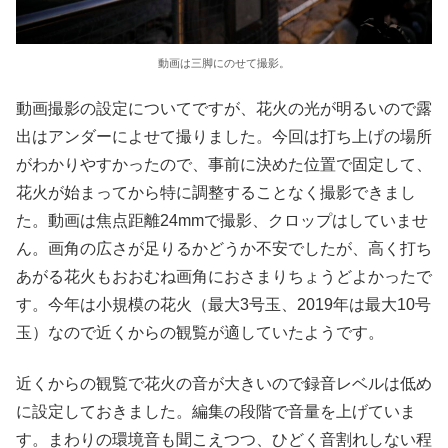
動画は三脚にのせて撮影。
動画撮影の設定についてですが、花火の光が明るいので露
出はアンダーによせて撮りました。今回は打ち上げの場所
がわかりやすかったので、事前に決めた位置で固定して、
花火が始まってから特に調整することなく撮影できまし
た。動画は焦点距離24mmで撮影、クロップはしていませ
ん。画角の広さが足りるかどうか不安でしたが、高く打ち
あがる花火もおおむね画角におさまりちょうどよかったで
す。今年は小規模の花火（最大3号玉、2019年は最大10号
玉）なので近くからの観覧が適していたようです。
近くからの観覧で花火の音が大きいので録音レベルは低め
に設定しておきました。編集の段階で音量を上げていま
す。まわりの環境音も聞こえつつ、ひどく音割れしない程