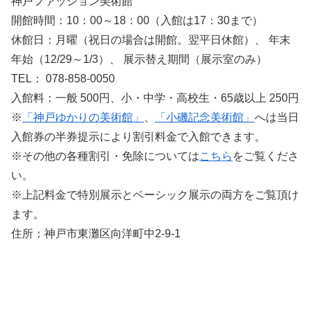
神戸ファッション美術館
開館時間：10：00～18：00（入館は17：30まで）
休館日：月曜（祝日の場合は開館。翌平日休館）、 年末
年始（12/29～1/3）、 展示替え期間（展示室のみ）
TEL： 078-858-0050
入館料：一般 500円、小・中学・高校生・65歳以上 250円
※
「神戸ゆかりの美術館」
、
「小磯記念美術館」
へは当日
入館券の半券提示により割引料金で入館できます。
※その他の各種割引・免除については
こちら
をご覧くださ
い。
※上記料金で特別展示とベーシック展示の両方をご覧頂け
ます。
住所：神戸市東灘区向洋町中2-9-1