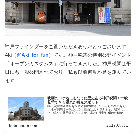
神戸ファインダーをご覧いただきありがとうございます。
Aki（
@
Aki_for_fun
）です。神戸税関の特別公開イベント
「オープンカスタムス」に行ってきました。神戸税関は平
日にも一般公開されており、私も以前何度か足を運んでい
ます。
映画のロケ地にもなった歴史ある神戸税関！一般
見学できる隠れた観光スポット
輸出入貨物や密輸を取締る神戸税関。150年もの歴史をも
つ神戸税関は一般の人でも自由に見学できます。税関につ
いて学べる展示室があるほか、非常に景観に優れた建物や
中庭が美しい場所です。映画のロケ地にも使われる神戸税
関を写真を交えてご紹介します。...
2017.07.31
kobefinder.com