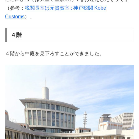
（参考：
税関長室は元貴賓室 : 神戸税関 Kobe
Customs
）。
４階
４階から中庭を見下ろすことができました。