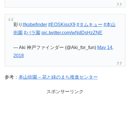
彩り
#kobefinder
#EOSKissX9
#タムキュー
#本山
街園
#バラ園
pic.twitter.com/wNdDsHzZNE
— Aki 神戸ファインダー (@Aki_for_fun)
May 14,
2018
参考：
本山街園 – 花と緑のまち推進センター
スポンサーリンク