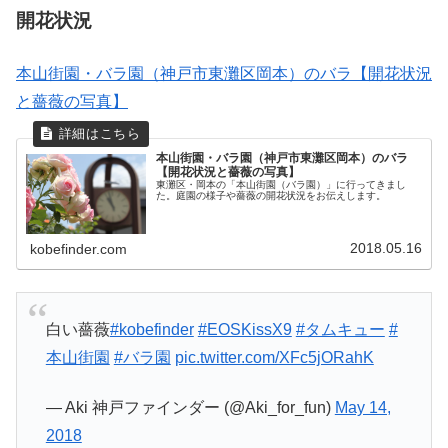
開花状況
本山街園・バラ園（神戸市東灘区岡本）のバラ【開花状況
と薔薇の写真】
本山街園・バラ園（神戸市東灘区岡本）のバラ
【開花状況と薔薇の写真】
東灘区・岡本の「本山街園（バラ園）」に行ってきまし
た。庭園の様子や薔薇の開花状況をお伝えします。
2018.05.16
kobefinder.com
白い薔薇
#kobefinder
#EOSKissX9
#タムキュー
#
本山街園
#バラ園
pic.twitter.com/XFc5jORahK
— Aki 神戸ファインダー (@Aki_for_fun)
May 14,
2018