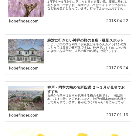
4月下旬〜5月上旬に見ごろを迎える藤の花。藤棚に垂れる
花がきれいですよね。場所によってはライトアップされる
など観光名所となっています。行ってよかったおすすめス
ポットと、神戸から行ける、兵庫県、大阪、京都の藤の名
所をまとめました。
2018.04.22
kobefinder.com
絶対に行きたい神戸の桜の名所・撮影スポット
いよいよ桜の季節到来！お花見はもちろんカメラ好きの方
にとっては最高の被写体ですね。神戸でおすすめしたい桜
のきれいな場所や、人気の桜の名所をご紹介します。
2017.03.24
kobefinder.com
神戸・岡本の梅の名所四選 ２〜３月が見頃でお
すすめ
古来から岡本は日本を代表する梅の名所です。「梅は岡
本、桜は吉野」と言われるほど、神戸の岡本は梅の名所と
して知られています。春が近づく2月から3月にかけてが梅
の花の見頃。梅がきれいな岡本のおすすめスポットを紹介
します。
2017.01.16
kobefinder.com