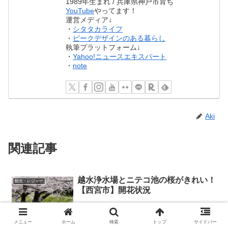
1989年生まれ / 兵庫県神戸市育ち
YouTube
やってます！
運営メディア↓
・
シタタカライフ
・
ピークデザインのある暮らし
執筆プラットフォーム↓
・
Yahoo!ニュースエキスパート
・
note
Aki
関連記事
越水浄水場とニテコ池の桜がきれい！
観光・レジャー
【西宮市】開花状況
メニュー
ホーム
検索
トップ
サイドバー