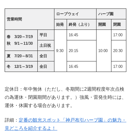
ロープウェイ
ハーブ園
営業時間
始発
終発（上り）
開園
閉園
平日
16:45
17:00
春 3/20～7/19
秋 9/1～11/30
土日祝
9:30
20:15
10:00
20:30
夏 7/20～8/31
全日
冬 12/1～3/19
全日
16:45
17:00
定休日：年中無休（ただし、冬期間に2週間程度年次点検
の為運休・閉園期間があります。）強風・雷発生時には、
運休・休園する場合があります。
詳細：
定番の観光スポット「神戸布引ハーブ園」の魅力・
見どころを紹介するよ！