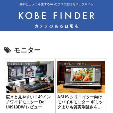
神戸とカメラを愛するAkiのブログ型情報ウェブサイト
モニター
ディスプレイ・プロジェクター
ディスプレイ・プロジェクター
広々と見やすい！49イン
ASUS クリエイター向け
チワイドモニター Dell
モバイルモニター ギミッ
U4919DW レビュー
クよりも質実剛健さを評
価したい ProArt Display