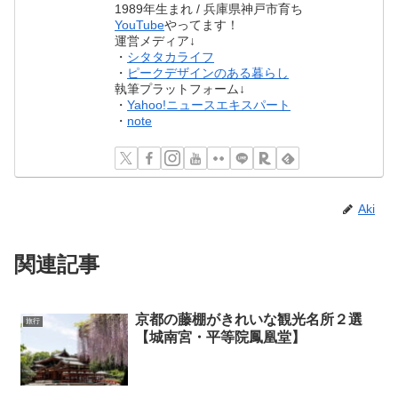
1989年生まれ / 兵庫県神戸市育ち
YouTube
やってます！
運営メディア↓
・
シタタカライフ
・
ピークデザインのある暮らし
執筆プラットフォーム↓
・
Yahoo!ニュースエキスパート
・
note
Aki
関連記事
京都の藤棚がきれいな観光名所２選
旅行
【城南宮・平等院鳳凰堂】