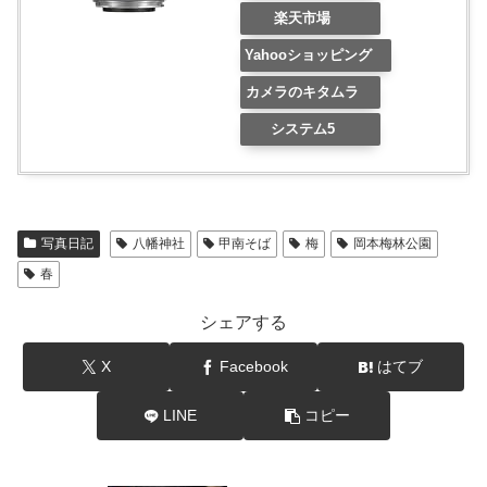
楽天市場
Yahooショッピング
カメラのキタムラ
システム5
写真日記
八幡神社
甲南そば
梅
岡本梅林公園
春
シェアする
X
Facebook
はてブ
LINE
コピー