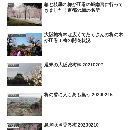
椿と枝垂れ梅が圧巻の城南宮に行って
旅行
きました！京都の梅の名所
大阪城梅林は広くてたくさんの梅の木
観光・レジャー
が圧巻！梅の開花状況
週末の大阪城梅林 20210207
写真日記
梅の香に人も鳥も集う 20200215
写真日記
急ぎ咲き香る梅 20200210
写真日記