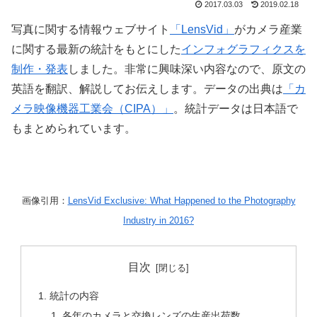
2017.03.03
2019.02.18
写真に関する情報ウェブサイト
「LensVid」
がカメラ産業
に関する最新の統計をもとにした
インフォグラフィクスを
制作・発表
しました。非常に興味深い内容なので、原文の
英語を翻訳、解説してお伝えします。データの出典は
「カ
メラ映像機器工業会（CIPA）」
。統計データは日本語で
もまとめられています。
画像引用：
LensVid Exclusive: What Happened to the Photography
Industry in 2016?
目次
統計の内容
各年のカメラと交換レンズの生産出荷数