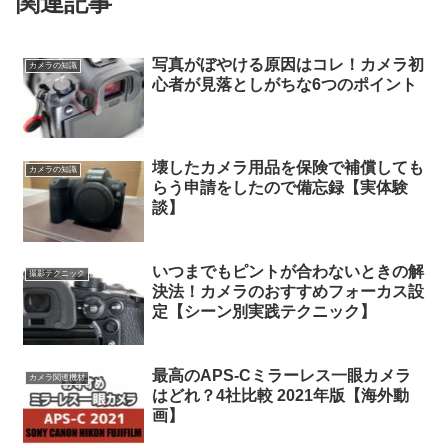
関連記事
写真がぼやける原因はコレ！カメラ初
カメラの知識
心者が見落としがちな6つのポイント
壊したカメラ用品を保険で補償しても
カメラの知識
らう申請をしたので備忘録【実体験
談】
いつまでもピントが合わないときの解
撮影テクニック
決法！カメラのおすすめフォーカス設
定【シーン別実践テクニック】
最高のAPS-Cミラーレス一眼カメラ
カメラ関連機材
はどれ？4社比較 2021年版【海外動
画】