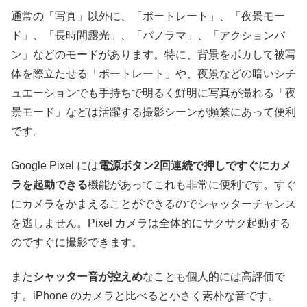
通常の「写真」以外に、「ポートレート」、「夜景モー
ド」、「長時間露光」、「パノラマ」、「アクションパ
ン」などのモードがあります。特に、背景をボカして被写
体を際立たせる「ポートレート」や、夜景などの暗いシチ
ュエーションでも手持ちで明るく鮮明に写真が撮れる「夜
景モード」などは活躍する撮影シーンが頻繁にあって便利
です。
Google Pixel には
電源ボタン2回連続で押しですぐにカメ
ラを起動できる
機能があってこれも非常に便利です。すぐ
にカメラをかまえることができるのでシャッターチャンス
を逃しません。Pixel カメラは全体的にサクサク起動する
のですぐに撮影できます。
また
シャッター音が控えめ
なことも個人的には高評価で
す。iPhone のカメラと比べると小さく素朴な音です。