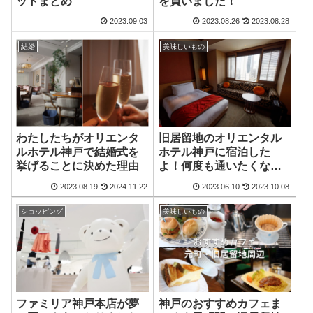
ットまとめ
を買いました！
2023.09.03
2023.08.26
2023.08.28
結婚
美味しいもの
わたしたちがオリエンタ
旧居留地のオリエンタル
ルホテル神戸で結婚式を
ホテル神戸に宿泊した
挙げることに決めた理由
よ！何度も通いたくなる
居心地よいホテル
2023.08.19
2024.11.22
2023.06.10
2023.10.08
ショッピング
美味しいもの
ファミリア神戸本店が夢
神戸のおすすめカフェま