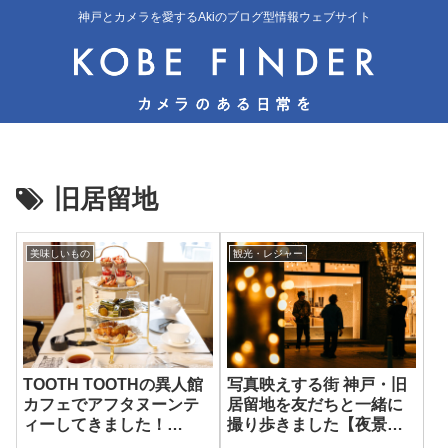
神戸とカメラを愛するAkiのブログ型情報ウェブサイト
旧居留地
美味しいもの
観光・レジャー
TOOTH TOOTHの異人館
写真映えする街 神戸・旧
カフェでアフタヌーンテ
居留地を友だちと一緒に
ィーしてきました！
撮り歩きました【夜景・
Salon15・旧居留地
花火・スナップ】