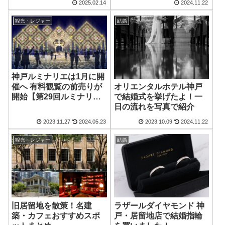
2025.02.14
2024.11.22
観光・レジャー
結婚
神戸ルミナリエは1月に開
オリエンタルホテル神戸
催へ 有料観覧の前売りが
で結婚式を挙げたよ！一
開始【第29回ルミナリ
日の流れを写真で紹介
エ・2024】
2023.11.27
2024.05.23
2023.10.09
2024.11.22
観光・レジャー
結婚
旧居留地を散策！名建
ラザールダイヤモンド 神
築・カフェおすすめスポ
戸・居留地店で結婚指輪