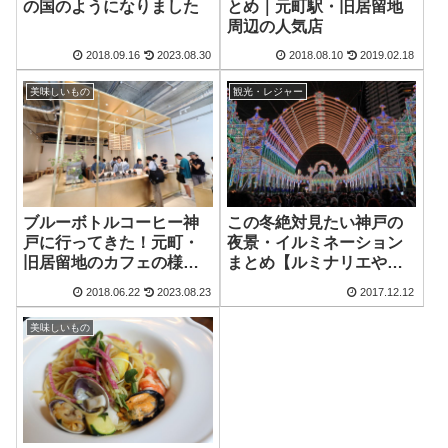
の国のようになりました
とめ｜元町駅・旧居留地
周辺の人気店
2018.09.16
2023.08.30
2018.08.10
2019.02.18
美味しいもの
観光・レジャー
ブルーボトルコーヒー神
この冬絶対見たい神戸の
戸に行ってきた！元町・
夜景・イルミネーション
旧居留地のカフェの様子
まとめ【ルミナリエや世
をレポート
界一のクリスマスツリー
2018.06.22
2023.08.23
2017.12.12
など】
美味しいもの