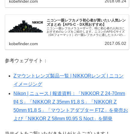
2018.08.24
kobefinder.com
ニコン一眼レフカメラ初心者が買いたい人気レン
ズまとめ【APS-C・DX用おすすめ】
ニコン一眼レフカメラユーザーで、特に初心者の人向けに
おすすめのレンズをご紹介します。ニコンのAPS-Cサイズ
（DXフォーマット）の一眼レフカメラに適したコスパの良
いレンズを選びました。D3000シリーズ、D5000シリー
ズ、D7000シリー...
2017.05.02
kobefinder.com
参考ウェブサイト：
Zマウントレンズ製品一覧 | NIKKORレンズ | ニコン
イメージング
Nikon | ニュース | 報道資料：「NIKKOR Z 24-70mm
f/4 S」「NIKKOR Z 35mm f/1.8 S」「NIKKOR Z
50mm f/1.8 S」「マウントアダプター FTZ」を発売お
よび「NIKKOR Z 58mm f/0.95 S Noct」を開発
当サイトをご覧いただきありがとうございます！