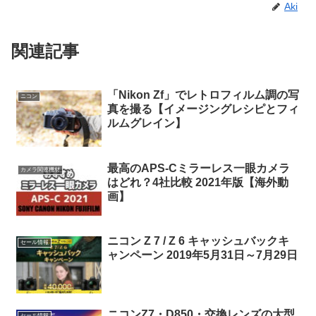
Aki
関連記事
「Nikon Zf」でレトロフィルム調の写
ニコン
真を撮る【イメージングレシピとフィ
ルムグレイン】
最高のAPS-Cミラーレス一眼カメラ
カメラ関連機材
はどれ？4社比較 2021年版【海外動
画】
ニコン Z 7 / Z 6 キャッシュバックキ
セール情報
ャンペーン 2019年5月31日～7月29日
ニコンZ7・D850・交換レンズの大型
セール情報